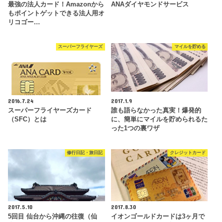
最強の法人カード！Amazonから
ANAダイヤモンドサービス
もポイントゲットできる法人用オ
リコゴー…
スーパーフライヤーズ
マイルを貯める
2016.7.24
2017.1.9
スーパーフライヤーズカード
誰も語らなかった真実！爆発的
（SFC）とは
に、簡単にマイルを貯められるた
った1つの裏ワザ
修行日記・旅日記
クレジットカード
2017.5.10
2017.8.30
5回目 仙台から沖縄の往復（仙
イオンゴールドカードは3ヶ月で