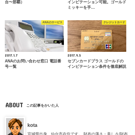
台〜那覇）
インビテーション可能。ゴールド
ミッキーを手…
ANAのサービス
クレジットカード
2017.1.7
2017.9.5
ANAのお問い合わせ窓口 電話番
セブンカードプラス ゴールドの
号一覧
インビテーション条件を徹底解説
ABOUT
この記事をかいた人
kota
宮城県出身、仙台市在住です。 財布の薄さ・美しさ(財布