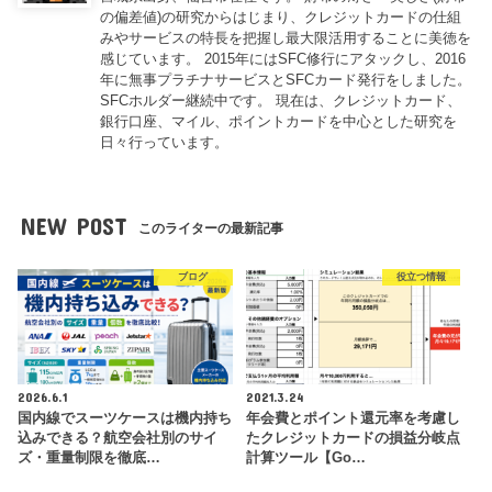
の偏差値)の研究からはじまり、クレジットカードの仕組
みやサービスの特長を把握し最大限活用することに美徳を
感じています。 2015年にはSFC修行にアタックし、2016
年に無事プラチナサービスとSFCカード発行をしました。
SFCホルダー継続中です。 現在は、クレジットカード、
銀行口座、マイル、ポイントカードを中心とした研究を
日々行っています。
NEW POST
このライターの最新記事
ブログ
役立つ情報
2026.6.1
2021.3.24
国内線でスーツケースは機内持ち
年会費とポイント還元率を考慮し
込みできる？航空会社別のサイ
たクレジットカードの損益分岐点
ズ・重量制限を徹底…
計算ツール【Go…