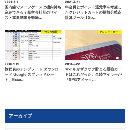
2026.6.1
2021.3.24
国内線でスーツケースは機内持ち
年会費とポイント還元率を考慮し
込みできる？航空会社別のサイ
たクレジットカードの損益分岐点
ズ・重量制限を徹底…
計算ツール【Go…
役立つ情報
クレジットカード
2018.9.14
2018.3.22
旅程表のテンプレート ダウンロ
マイルがザクザク貯まる最強カー
ード Google スプレッドシー
ドはこれだった。全陸マイラーが
ト、Exce…
「SPGアメック…
アーカイブ