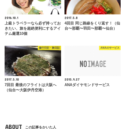
2016.10.1
2017.5.8
上級トラベラーなら必ず持ってお
4回目 同じ路線をくり返す！（仙
きたい、旅を超絶便利にするアイ
台〜那覇〜羽田〜那覇〜仙台）
テム厳選10個
修行日記・旅日記
ANAのサービス
2017.5.10
2015.9.27
7回目 最後のフライトは大阪へ
ANAダイヤモンドサービス
（仙台〜大阪伊丹空港）
ABOUT
この記事をかいた人