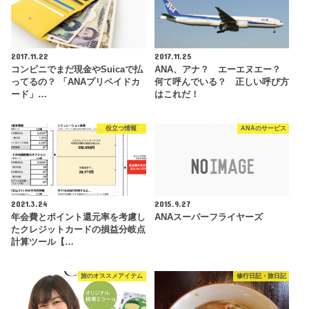
2017.11.22
2017.11.25
コンビニでまだ現金やSuicaで払
ANA、アナ？ エーエヌエー？
ってるの？ 「ANAプリペイドカ
何て呼んでいる？ 正しい呼び方
ード」…
はこれだ！
役立つ情報
ANAのサービス
2021.3.24
2015.9.27
年会費とポイント還元率を考慮し
ANAスーパーフライヤーズ
たクレジットカードの損益分岐点
計算ツール【…
旅のオススメアイテム
修行日記・旅日記