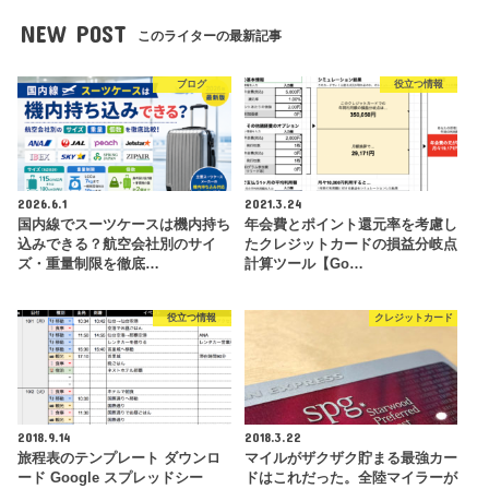
NEW POST
このライターの最新記事
ブログ
役立つ情報
2026.6.1
2021.3.24
国内線でスーツケースは機内持ち
年会費とポイント還元率を考慮し
込みできる？航空会社別のサイ
たクレジットカードの損益分岐点
ズ・重量制限を徹底…
計算ツール【Go…
役立つ情報
クレジットカード
2018.9.14
2018.3.22
旅程表のテンプレート ダウンロ
マイルがザクザク貯まる最強カー
ード Google スプレッドシー
ドはこれだった。全陸マイラーが