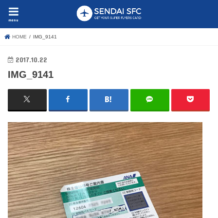
menu
HOME
IMG_9141
2017.10.22
IMG_9141