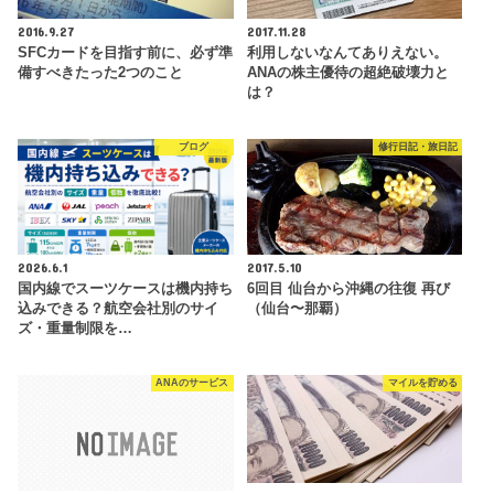
2016.9.27
2017.11.28
SFCカードを目指す前に、必ず準
利用しないなんてありえない。
備すべきたった2つのこと
ANAの株主優待の超絶破壊力と
は？
ブログ
修行日記・旅日記
2026.6.1
2017.5.10
国内線でスーツケースは機内持ち
6回目 仙台から沖縄の往復 再び
込みできる？航空会社別のサイ
（仙台〜那覇）
ズ・重量制限を…
ANAのサービス
マイルを貯める