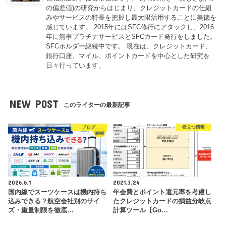
の偏差値)の研究からはじまり、クレジットカードの仕組
みやサービスの特長を把握し最大限活用することに美徳を
感じています。 2015年にはSFC修行にアタックし、2016
年に無事プラチナサービスとSFCカード発行をしました。
SFCホルダー継続中です。 現在は、クレジットカード、
銀行口座、マイル、ポイントカードを中心とした研究を
日々行っています。
NEW POST
このライターの最新記事
ブログ
役立つ情報
2026.6.1
2021.3.24
国内線でスーツケースは機内持ち
年会費とポイント還元率を考慮し
込みできる？航空会社別のサイ
たクレジットカードの損益分岐点
ズ・重量制限を徹底…
計算ツール【Go…