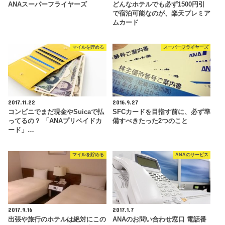
ANAスーパーフライヤーズ
どんなホテルでも必ず1500円引
で宿泊可能なのが、楽天プレミア
ムカード
マイルを貯める
スーパーフライヤーズ
2017.11.22
2016.9.27
コンビニでまだ現金やSuicaで払
SFCカードを目指す前に、必ず準
ってるの？ 「ANAプリペイドカ
備すべきたった2つのこと
ード」…
マイルを貯める
ANAのサービス
2017.9.16
2017.1.7
出張や旅行のホテルは絶対にこの
ANAのお問い合わせ窓口 電話番