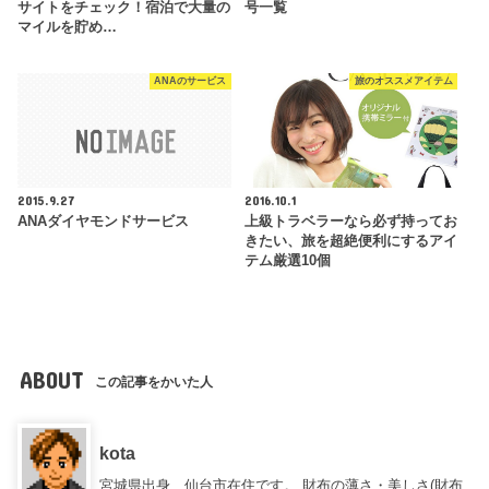
サイトをチェック！宿泊で大量の
号一覧
マイルを貯め…
ANAのサービス
旅のオススメアイテム
2015.9.27
2016.10.1
ANAダイヤモンドサービス
上級トラベラーなら必ず持ってお
きたい、旅を超絶便利にするアイ
テム厳選10個
ABOUT
この記事をかいた人
kota
宮城県出身、仙台市在住です。 財布の薄さ・美しさ(財布