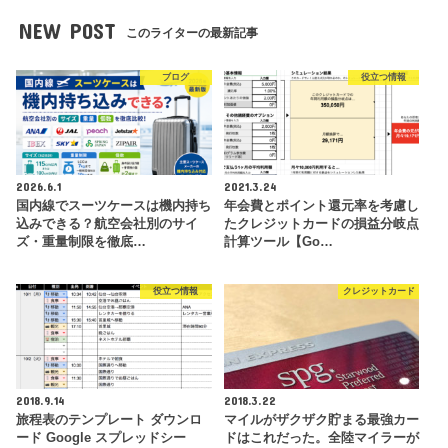
NEW POST
このライターの最新記事
ブログ
役立つ情報
2026.6.1
2021.3.24
国内線でスーツケースは機内持ち
年会費とポイント還元率を考慮し
込みできる？航空会社別のサイ
たクレジットカードの損益分岐点
ズ・重量制限を徹底…
計算ツール【Go…
役立つ情報
クレジットカード
2018.9.14
2018.3.22
旅程表のテンプレート ダウンロ
マイルがザクザク貯まる最強カー
ード Google スプレッドシー
ドはこれだった。全陸マイラーが