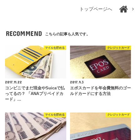
トップページへ
RECOMMEND
こちらの記事も人気です。
マイルを貯める
クレジットカード
2017.11.22
2017.9.3
コンビニでまだ現金やSuicaで払
エポスカードを年会費無料のゴー
ってるの？ 「ANAプリペイドカ
ルドカードにする方法
ード」…
マイルを貯める
クレジットカード