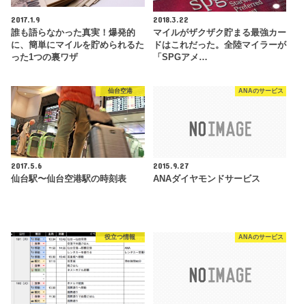
2017.1.9
2018.3.22
誰も語らなかった真実！爆発的
マイルがザクザク貯まる最強カー
に、簡単にマイルを貯められるた
ドはこれだった。全陸マイラーが
った1つの裏ワザ
「SPGアメ…
仙台空港
ANAのサービス
2017.5.6
2015.9.27
仙台駅〜仙台空港駅の時刻表
ANAダイヤモンドサービス
役立つ情報
ANAのサービス