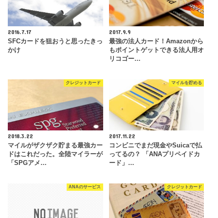
2016.7.17
2017.9.9
SFCカードを狙おうと思ったきっ
最強の法人カード！Amazonから
かけ
もポイントゲットできる法人用オ
リコゴー…
クレジットカード
マイルを貯める
2018.3.22
2017.11.22
マイルがザクザク貯まる最強カー
コンビニでまだ現金やSuicaで払
ドはこれだった。全陸マイラーが
ってるの？ 「ANAプリペイドカ
「SPGアメ…
ード」…
ANAのサービス
クレジットカード