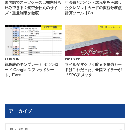
国内線でスーツケースは機内持ち
年会費とポイント還元率を考慮し
込みできる？航空会社別のサイ
たクレジットカードの損益分岐点
ズ・重量制限を徹底…
計算ツール【Go…
役立つ情報
クレジットカード
2018.9.14
2018.3.22
旅程表のテンプレート ダウンロ
マイルがザクザク貯まる最強カー
ード Google スプレッドシー
ドはこれだった。全陸マイラーが
ト、Exce…
「SPGアメック…
アーカイブ